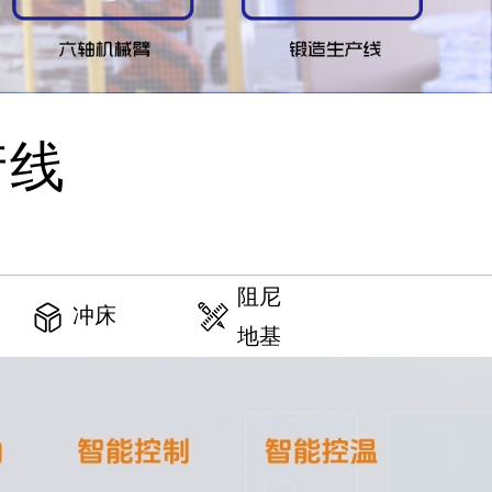
产线
阻尼
冲床
地基