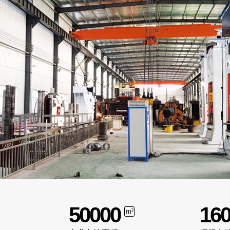
50000
16
m²