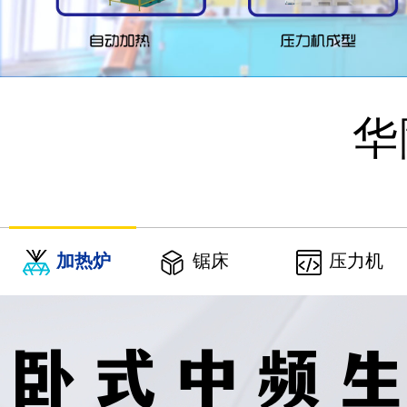
华
加热炉
锯床
压力机